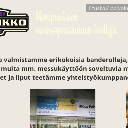
Etusivu/ palvelu
 valmistamme erikokoisia banderolleja, 
a muita mm. messukäyttöön soveltuvia m
eet ja liput teetämme yhteistyökumppa