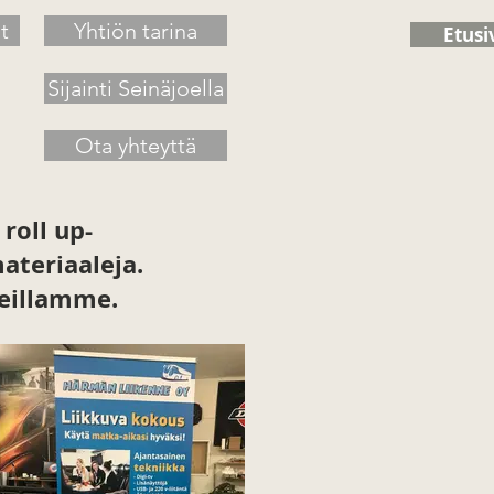
t
Yhtiön tarina
Etusi
Sijainti Seinäjoella
Ota yhteyttä
roll up-
ateriaaleja.
neillamme.